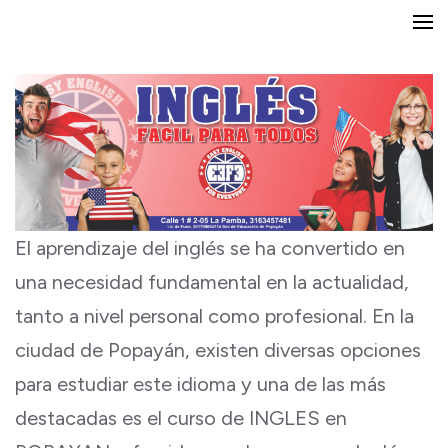
Saltar
Encuentra la mejor oferta de cursos, técnicos laborales y Música
FUNTACU / Ingles Facil Para
al
Todos Popayan
contenido
(presiona
la
tecla
Intro)
El aprendizaje del inglés se ha convertido en
una necesidad fundamental en la actualidad,
tanto a nivel personal como profesional. En la
ciudad de Popayán, existen diversas opciones
para estudiar este idioma y una de las más
destacadas es el curso de INGLES en