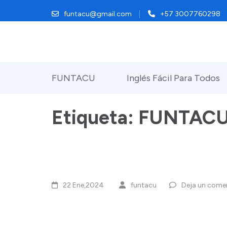
Saltar
funtacu@gmail.com
+57 3007760298
al
contenido
(presiona
la
FUNTACU
Inglés Fácil Para Todos
tecla
Intro)
Etiqueta:
FUNTAC
22 Ene,2024
funtacu
Deja un come