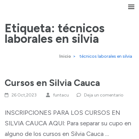
Saltar
Encuentra la mejor oferta de cursos, técnicos laborales y Música
FUNTACU / Ingles Facil Para
al
Todos Popayan
Etiqueta:
técnicos
contenido
laborales en silvia
(presiona
la
Inicio
>
técnicos laborales en silvia
tecla
Intro)
Cursos en Silvia Cauca
26 Oct,2023
funtacu
Deja un comentario
INSCRIPCIONES PARA LOS CURSOS EN
SILVIA CAUCA AQUI: Para separar su cupo en
alguno de los cursos en Silvia Cauca …